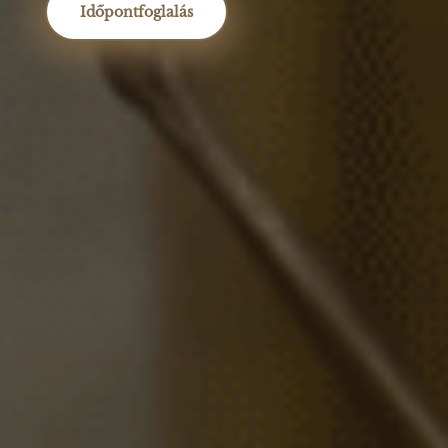
Időpontfoglalás