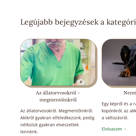
Legújabb bejegyzések a kategóri
Az állatorvosokról –
Nemt
megmentőinkről
Egy képről és a r
Megpróbáltatások
Az állatorvosokról. Megmentőinkről.
kopónkról, az ak
Akikről gyakran elfeledkezünk, pedig
a változásról.
Beszámoló a szezon utolsó hajtásáról.
nélkülük gyakran elveszettek
Elolvasom
5
lennénk.
Elolvasom
5