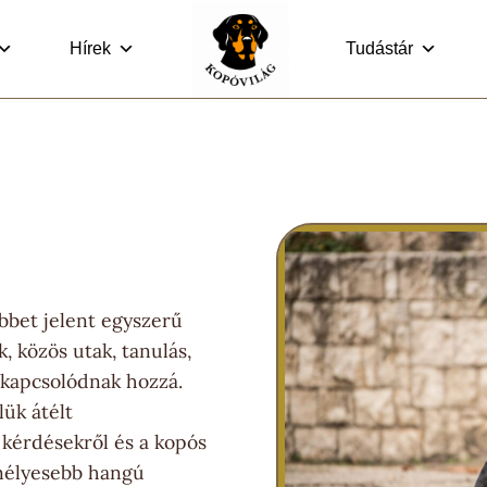
Hírek
Tudástár
öbbet jelent egyszerű
, közös utak, tanulás,
 kapcsolódnak hozzá.
lük átélt
 kérdésekről és a kopós
mélyesebb hangú