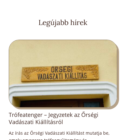
Legújabb hírek
Trófeatenger – Jegyzetek az Őrségi
Kop
Vadászati Kiállításról
A Sz
Az írás az Őrségi Vadászati Kiállítást mutatja be,
veze