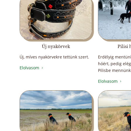
Új nyakörvek
Pilisi
Új, míves nyakörvekre tettünk szert.
Erdélyig mentün
hóért, pedig elég
Elolvasom
5
Pilisbe mennünk
Elolvasom
5