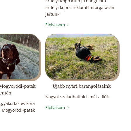
Erdélyi Kopó Klub jó hangulatú
erdélyi kopós reklámfilmforgatásán
jártunk.
Elolvasom
5
 Mogyoródi-patak
Újabb nyári barangolásaink
entén
Nagyot szaladhattak ismét a fiúk.
gyakorlás és kora
Elolvasom
5
a Mogyoródi-patak