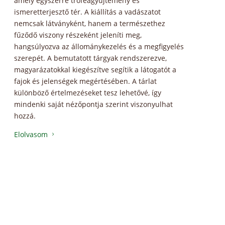
amely egyszerre trófeagyűjtemény és
és a
ismeretterjesztő tér. A kiállítás a vadászatot
együ
nemcsak látványként, hanem a természethez
egys
fűződő viszony részeként jeleníti meg,
csen
hangsúlyozva az állománykezelés és a megfigyelés
benn
szerepét. A bemutatott tárgyak rendszerezve,
volt
magyarázatokkal kiegészítve segítik a látogatót a
csak
fajok és jelenségek megértésében. A tárlat
rész
különböző értelmezéseket tesz lehetővé, így
ez az
mindenki saját nézőpontja szerint viszonyulhat
Elol
hozzá.
Elolvasom
5