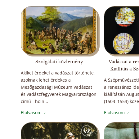
Szolgálati közlemény
Vadászat a re
Kiállítás a 
Akiket érdekel a vadászat története,
azoknak lehet érdekes a
A Szépművészet
Mezőgazdasági Múzeum Vadászat
a reneszánsz ide
és vadászfegyverek Magyarországon
kiállításán Augu
című - holn...
(1503–1553) közel
Elolvasom
Elolvasom
5
5