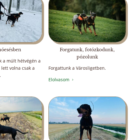
 hóesésben
Forgatunk, fotózkodunk,
pózolunk
k a múlt hétvégén a
 lett volna csak a
Forgattunk a Városligetben.
.
Elolvasom
5