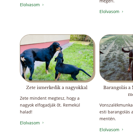
megéri.
Elolvasom
5
Elolvasom
5
Zete ismerkedik a nagyokkal
Barangolás a
m
Zete mindent megtesz, hogy a
nagyok elfogadják őt. Remekül
Vonszalékmunka-
halad!
esti barangolás 
mentén.
Elolvasom
5
Elolvasom
5