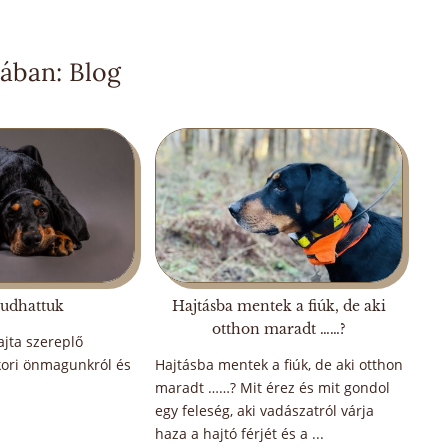
ában: Blog
udhattuk
Hajtásba mentek a fiúk, de aki
otthon maradt ……?
ajta szereplő
A vadász, akit kitaláltunk magunknak –
kori önmagunkról és
Hajtásba mentek a fiúk, de aki otthon
Vadászatról, előítéletről, hallgatásról és
maradt ……? Mit érez és mit gondol
felelősségről
egy feleség, aki vadászatról várja
haza a hajtó férjét és a ...