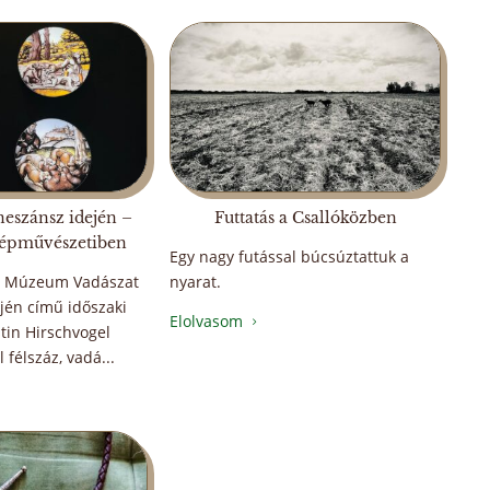
neszánsz idején –
Futtatás a Csallóközben
Szépművészetiben
Egy nagy futással búcsúztattuk a
i Múzeum Vadászat
nyarat.
jén című időszaki
Elolvasom
5
stin Hirschvogel
 félszáz, vadá...