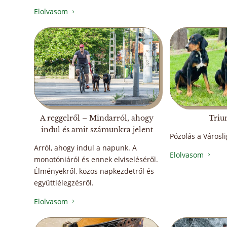
Elolvasom
5
A reggelről – Mindarról, ahogy
Triu
indul és amit számunkra jelent
Pózolás a Városl
Arról, ahogy indul a napunk. A
Elolvasom
5
monotóniáról és ennek elviseléséről.
Élményekről, közös napkezdetről és
együttlélegzésről.
Elolvasom
5