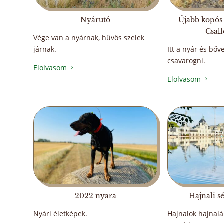
Nyárutó
Újabb kopós 
Csal
Vége van a nyárnak, hűvös szelek
járnak.
Itt a nyár és bőv
csavarogni.
Elolvasom
5
Elolvasom
5
2022 nyara
Hajnali s
Nyári életképek.
Hajnalok hajnalá