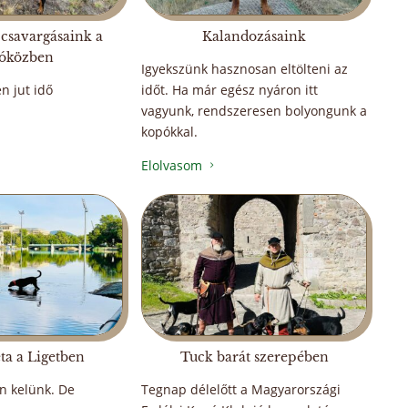
csavargásaink a
Kalandozásaink
lóközben
Igyekszünk hasznosan eltölteni az
en jut idő
időt. Ha már egész nyáron itt
vagyunk, rendszeresen bolyongunk a
kopókkal.
Elolvasom
5
éta a Ligetben
Tuck barát szerepében
n kelünk. De
Tegnap délelőtt a Magyarországi