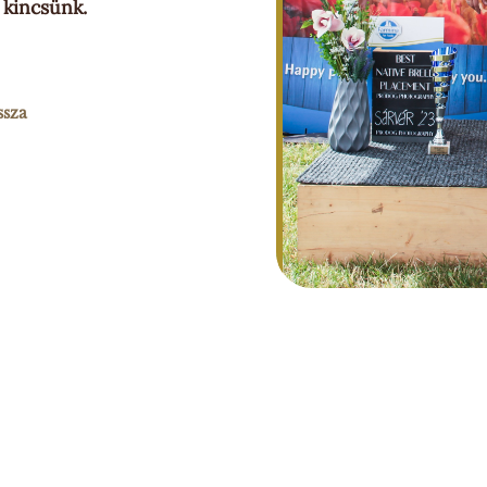
 kincsünk.
ssza