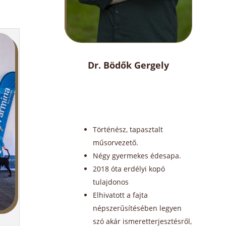
Dr. Bödők Gergely
Történész, tapasztalt
műsorvezető.
Négy gyermekes édesapa.
2018 óta erdélyi kopó
tulajdonos
Elhivatott a fajta
népszerűsítésében legyen
szó akár ismeretterjesztésről,