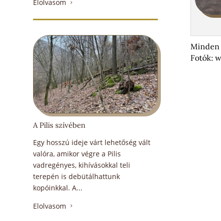
Elolvasom
5
Minden v
Fotók: 
A Pilis szívében
Egy hosszú ideje várt lehetőség vált
valóra, amikor végre a Pilis
vadregényes, kihívásokkal teli
terepén is debütálhattunk
kopóinkkal. A...
Elolvasom
5