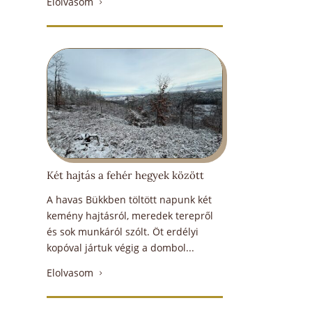
Elolvasom
5
Két hajtás a fehér hegyek között
A havas Bükkben töltött napunk két
kemény hajtásról, meredek terepről
és sok munkáról szólt. Öt erdélyi
kopóval jártuk végig a dombol...
Elolvasom
5