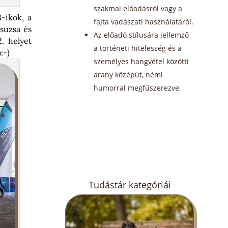
szakmai előadásról vagy a
-ikok, a
fajta vadászati használatáról.
Zsuzsa és
Az előadó stílusára jellemző
. helyet
a történeti hitelesség és a
:-)
személyes hangvétel közötti
arany középút, némi
humorral megfűszerezve.
Tudástár kategóriái