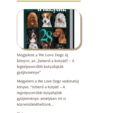
Megjelent a We Love Dogz új
könyve, az „Ismerd a kutyád! – A
legnépszerűbb kutyafajták
gyűjteménye”
Megjelent a We Love Dogz vadonatúj
könyve, "Ismerd a kutyát! – A
legnépszerűbb kutyafajták
gyűjteménye, amelyben mi is
közreműködhettünk...