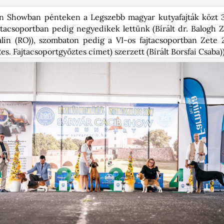
in Showban pénteken a Legszebb magyar kutyafajták közt 3
jtacsoportban pedig negyedikek lettünk (Bírált dr. Balogh 
lin (RO)), szombaton pedig a VI-os fajtacsoportban Zete 2
Res. Fajtacsoportgyőztes címet) szerzett (Bírált Borsfai Csaba))