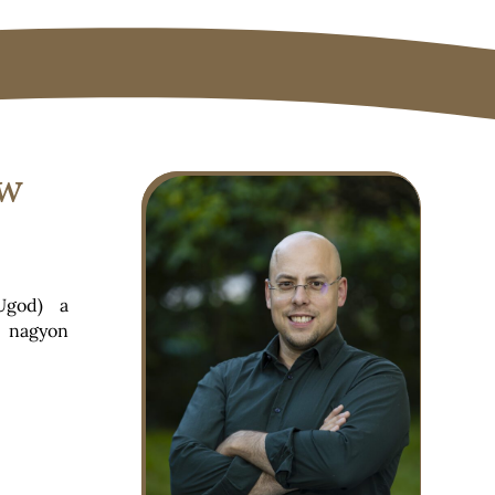
ow
Ugod) a
 nagyon