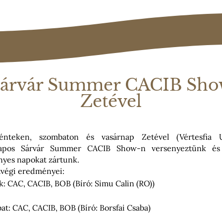
árvár Summer CACIB Sh
Zetével
énteken, szombaton és vasárnap Zetével (Vértesfia 
apos Sárvár Summer CACIB Show-n versenyeztünk és
yes napokat zártunk.
tvégi eredményei:
: CAC, CACIB, BOB (Bíró: Simu Calin (RO))
t: CAC, CACIB, BOB (Bíró: Borsfai Csaba)