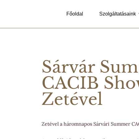
Főoldal
Szolgáltatásaink
Sárvár Su
CACIB Sho
Zetével
Zetével a háromnapos Sárvári Summer CA