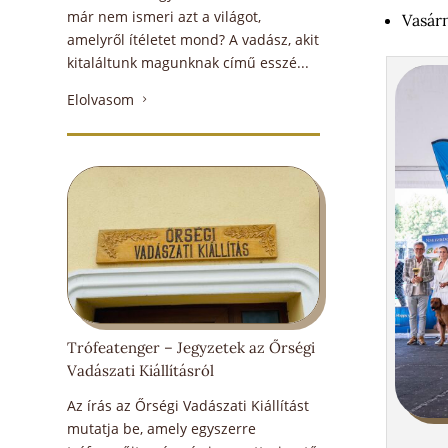
már nem ismeri azt a világot,
Vasárn
amelyről ítéletet mond? A vadász, akit
kitaláltunk magunknak című esszé...
Elolvasom
5
Trófeatenger – Jegyzetek az Őrségi
Vadászati Kiállításról
Az írás az Őrségi Vadászati Kiállítást
mutatja be, amely egyszerre