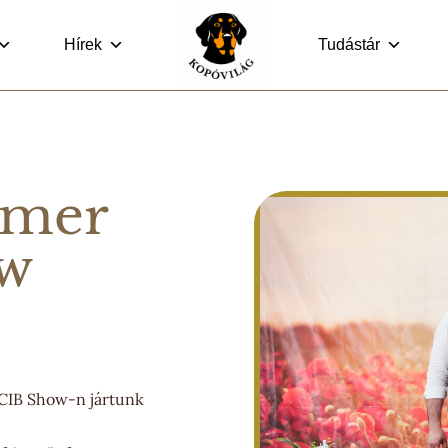
Hírek
Tudástár
mmer
w
CIB Show-n jártunk