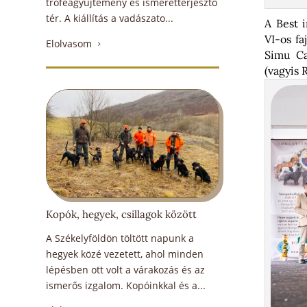
trófeagyűjtemény és ismeretterjesztő
tér. A kiállítás a vadászato...
A Best 
VI-os fa
Elolvasom
5
Simu Ca
(vagyis 
Kopók, hegyek, csillagok között
A Székelyföldön töltött napunk a
hegyek közé vezetett, ahol minden
lépésben ott volt a várakozás és az
ismerős izgalom. Kopóinkkal és a...