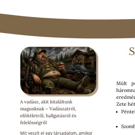
S
Múlt p
háromn
eredmén
A vadász, akit kitaláltunk
Zete hé
magunknak – Vadászatról,
Péntek
előítéletről, hallgatásról és
felelősségről
Szomba
Mit veszít el egy társadalom, amikor