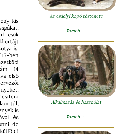
Az erdélyi kopó története
 egy kis
zsgákat.
Tovább
5
nk csak
kkortájt
utya is.
015-ben
zetközi
ám – 14
va első
ervezői
nyeket.
esíteni
Alkalmazás és használat
kon túl,
enyek is
ával és
Tovább
5
onni, de
külföldi