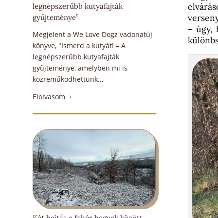
elvárá
legnépszerűbb kutyafajták
verseny
gyűjteménye”
– úgy, 
Megjelent a We Love Dogz vadonatúj
különb
könyve, "Ismerd a kutyát! – A
legnépszerűbb kutyafajták
gyűjteménye, amelyben mi is
közreműködhettünk...
Elolvasom
5
Két hajtás a fehér hegyek között