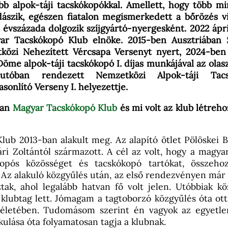
bb alpok-táji tacskókopókkal. Amellett, hogy több m
ászik, egészen fiatalon megismerkedett a bőrözés vi
évszázada dolgozik szíjgyártó-nyergesként. 2022 ápri
ar Tacskókopó Klub elnöke. 2015-ben Ausztriában
közi Nehezített Vércsapa Versenyt nyert, 2024-ben
Döme alpok-táji tacskókopó I. díjas munkájával az olas
cutóban rendezett Nemzetközi Alpok-táji Tacs
sonlító Verseny I. helyezettje.
van
Magyar Tacskókopó Klub
és mi volt az klub létreh
Klub 2013-ban alakult meg. Az alapító ötlet Pölöskei B
ri Zoltántól származott. A cél az volt, hogy a magya
kopós közösséget és tacskókopó tartókat, összeho
 Az alakuló közgyűlés után, az első rendezvényen már
tak, ahol legalább hatvan fő volt jelen. Utóbbiak kö
klubtag lett. Jómagam a tagtoborzó közgyűlés óta ot
 életében. Tudomásom szerint én vagyok az egyetlen
ulása óta folyamatosan tagja a klubnak.