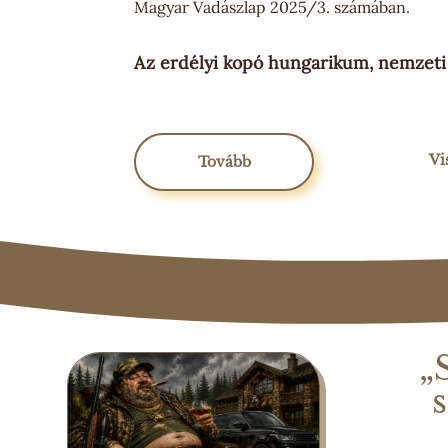
Magyar Vadászlap 2025/3. számában.
Az erdélyi kopó hungarikum, nemzeti
Vi
Tovább
„
s