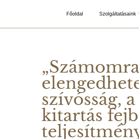
Főoldal
Szolgáltatásaink
„Számomr
elengedhete
szívósság, a
kitartás fej
teljesítmén