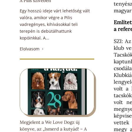
A Pilis szívében
tenyész
magyar 
Egy hosszú ideje várt lehetőség vált
valóra, amikor végre a Pilis
Említet
vadregényes, kihívásokkal teli
a refer
terepén is debütálhattunk
kopóinkkal. A...
SZI: Az
klub ve
Elolvasom
5
Tacskó
kaptun
csodá
Klubkiá
lengyel
volt a
tacskók
volt n
megnye
képvise
vettek
Megjelent a We Love Dogz új
megy ar
könyve, az „Ismerd a kutyád! – A