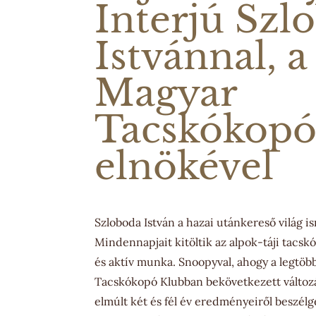
Interjú Szl
Istvánnal, a
Magyar
Tacskókopó
elnökével
Szloboda István a hazai utánkereső világ is
Mindennapjait kitöltik az alpok-táji tacsk
és aktív munka. Snoopyval, ahogy a legtöb
Tacskókopó Klubban bekövetkezett változás
elmúlt két és fél év eredményeiről beszélg