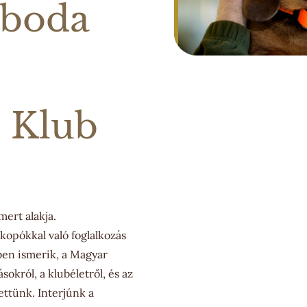
oboda
 Klub
mert alakja.
ókopókkal való foglalkozás
ben ismerik, a Magyar
okról, a klubéletről, és az
ettünk. Interjúnk a