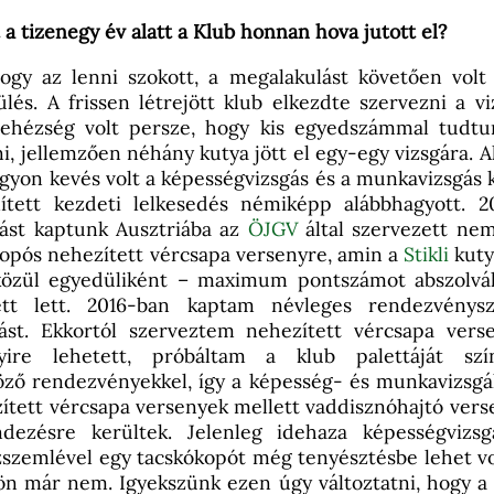
t a tizenegy év alatt a Klub honnan hova jutott el?
ogy az lenni szokott, a megalakulást követően volt
ülés. A frissen létrejött klub elkezdte szervezni a vi
ehézség volt persze, hogy kis egyedszámmal tudtu
i, jellemzően néhány kutya jött el egy-egy vizsgára. A
yon kevés volt a képességvizsgás és a munkavizsgás k
ített kezdeti lelkesedés némiképp alábbhagyott. 2
ást kaptunk Ausztriába az
ÖJGV
által szervezett nem
opós nehezített vércsapa versenyre, amin a
Stikli
kuty
közül egyedüliként – maximum pontszámot abszolvál
ett lett. 2016-ban kaptam névleges rendezvénysz
ást. Ekkortól szerveztem nehezített vércsapa verse
ire lehetett, próbáltam a klub palettáját szín
ző rendezvényekkel, így a képesség- és munkavizsgá
ített vércsapa versenyek mellett vaddisznóhajtó vers
dezésre kerültek. Jelenleg idehaza képességvizsg
szemlével egy tacskókopót még tenyésztésbe lehet v
ön már nem. Igyekszünk ezen úgy változtatni, hogy a 