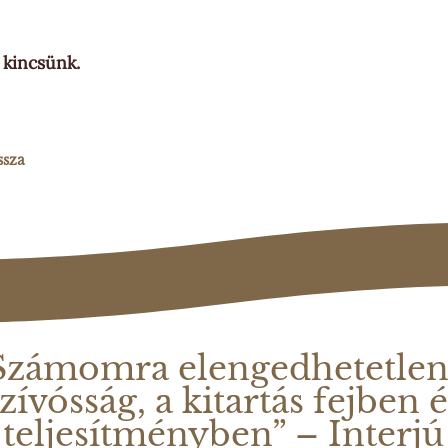
 kincsünk.
ssza
Számomra elengedhetetlen
zívósság, a kitartás fejben 
teljesítményben” – Interjú