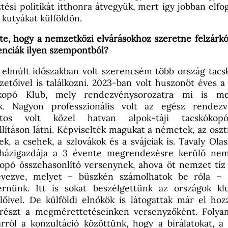
tési politikát itthonra átvegyük, mert így jobban elfo
kutyákat külföldön.
te, hogy a nemzetközi elvárásokhoz szeretne felzárkó
enciák ilyen szempontból?
 elmúlt időszakban volt szerencsém több ország tac
zetőivel is találkozni. 2023-ban volt huszonöt éves a
kopó Klub, mely rendezvénysorozatra mi is me
k. Nagyon professzionális volt az egész rendez
latos volt közel hatvan alpok-táji tacskókop
llításon látni. Képviselték magukat a németek, az oszt
ek, a csehek, a szlovákok és a svájciak is. Tavaly Ola
 házigazdája a 3 évente megrendezésre kerülő nem
opó összehasonlító versenynek, ahova öt nemzet tíz
evezve, melyet – büszkén számolhatok be róla – s
rnünk. Itt is sokat beszélgettünk az országok klu
lőivel. De külföldi elnökök is látogattak már el ho
 részt a megmérettetéseinken versenyzőként. Folya
ról a konzultáció közöttünk, hogy a bírálatokat, a