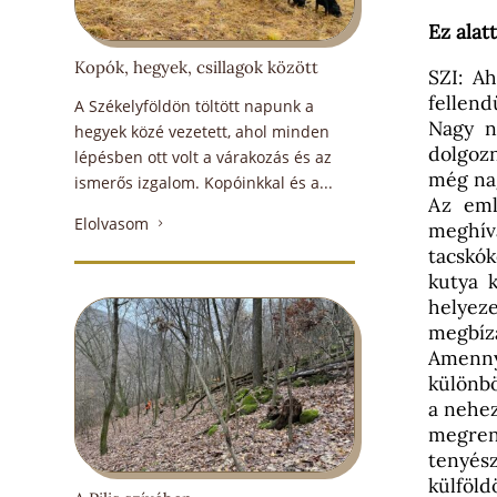
Ez alat
Kopók, hegyek, csillagok között
SZI: Ah
fellend
A Székelyföldön töltött napunk a
Nagy n
hegyek közé vezetett, ahol minden
dolgozn
lépésben ott volt a várakozás és az
még nag
ismerős izgalom. Kopóinkkal és a...
Az eml
Elolvasom
5
meghív
tacskók
kutya 
helyez
megbíz
Amenny
különbö
a nehez
megren
tenyész
külföld