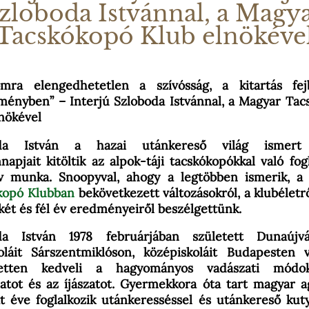
zloboda Istvánnal, a Magy
Tacskókopó Klub elnökéve
mra elengedhetetlen a szívósság, a kitartás fe
tményben” – Interjú Szloboda Istvánnal, a Magyar Ta
nökével
oda István a hazai utánkereső világ ismert a
apjait kitöltik az alpok-táji tacskókopókkal való fog
ív munka. Snoopyval, ahogy a legtöbben ismerik, 
kopó Klubban
bekövetkezett változásokról, a klubéletrő
két és fél év eredményeiről beszélgettünk.
da István
1978 februárjában született Dunaújvá
koláit Sárszentmiklóson, középiskoláit Budapesten v
zetten kedveli a hagyományos vadászati módo
atot és az íjászatot. Gyermekkora óta tart magyar a
t éve foglalkozik utánkeresséssel és utánkereső kut