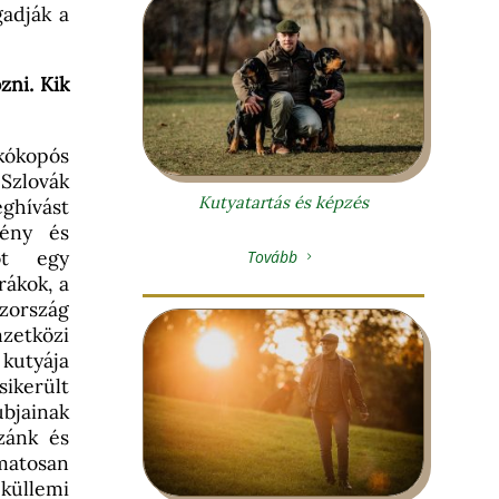
gadják a
zni. Kik
skókopós
 Szlovák
Kutyatartás és képzés
ghívást
vény és
ót egy
Tovább
5
rákok, a
szország
zetközi
 kutyája
ikerült
bjainak
zzánk és
matosan
 küllemi