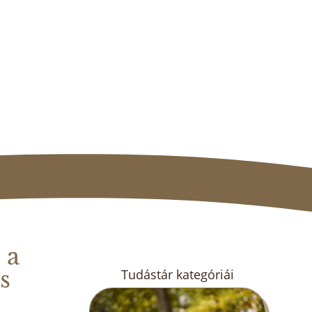
 a
és
Tudástár kategóriái