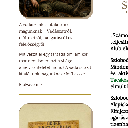
S
A vadász, akit kitaláltunk
magunknak – Vadászatról,
„Számo
előítéletről, hallgatásról és
teljesí
felelősségről
Klub el
Mit veszít el egy társadalom, amikor
Szlob
már nem ismeri azt a világot,
Mindenn
amelyről ítéletet mond? A vadász, akit
és akt
kitaláltunk magunknak című esszé...
Tacskó
Elolvasom
5
elmúlt 
Szlobo
Alapis
Kifeje
agarász
tizenha