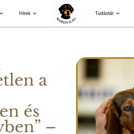
Hírek
Tudástár
a
tlen a
ben és
yben” –