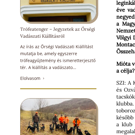
leginká
éve vad
negyed 
a Magy
Trófeatenger – Jegyzetek az Őrségi
Nemzet
Vadászati Kiállításról
Völgyi 
Monta
Az írás az Őrségi Vadászati Kiállítást
Összeha
mutatja be, amely egyszerre
trófeagyűjtemény és ismeretterjesztő
Mióta 
tér. A kiállítás a vadászato...
a célja?
Elolvasom
5
SZI: A 
és Ozvá
tacskó
klubba.
toboroz
később 
a klub
megalak