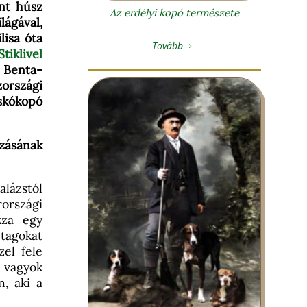
int húsz
Az erdélyi kopó természete
lágával,
lisa óta
Tovább
5
Stiklivel
 Benta-
zországi
kókopó
ozásának
alázstól
rországi
zza egy
 tagokat
zel fele
t vagyok
, aki a