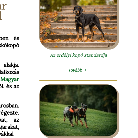
ar
l
jben és
cskókopó
Az erdélyi kopó standardja
lakja.
Tovább
5
lalkozás
a
Magyar
l, és az
rosban.
égezte.
kat, az
garakat,
yákkal –