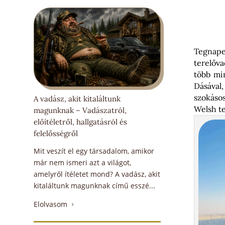
Tegnapel
terelőv
több mi
Dásával
szokáso
A vadász, akit kitaláltunk
Welsh te
magunknak – Vadászatról,
előítéletről, hallgatásról és
felelősségről
Mit veszít el egy társadalom, amikor
már nem ismeri azt a világot,
amelyről ítéletet mond? A vadász, akit
kitaláltunk magunknak című esszé...
Elolvasom
5