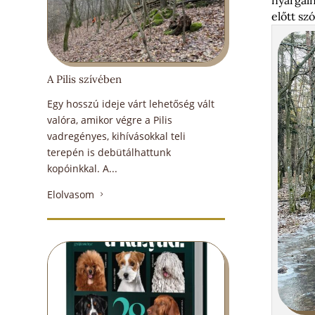
előtt sz
A Pilis szívében
Egy hosszú ideje várt lehetőség vált
valóra, amikor végre a Pilis
vadregényes, kihívásokkal teli
terepén is debütálhattunk
kopóinkkal. A...
Elolvasom
5