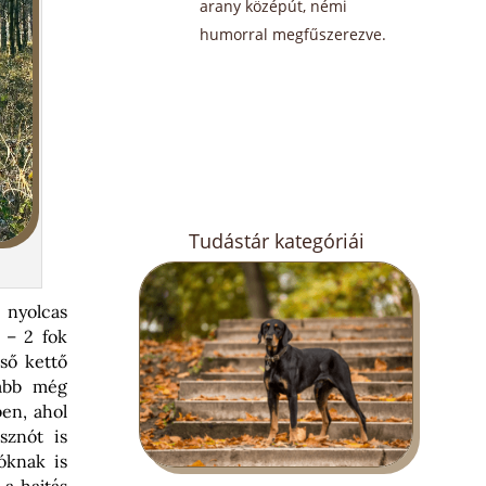
arany középút, némi
humorral megfűszerezve.
Tudástár kategóriái
 nyolcas
 – 2 fok
lső kettő
kább még
en, ahol
sznót is
óknak is
 a hajtás