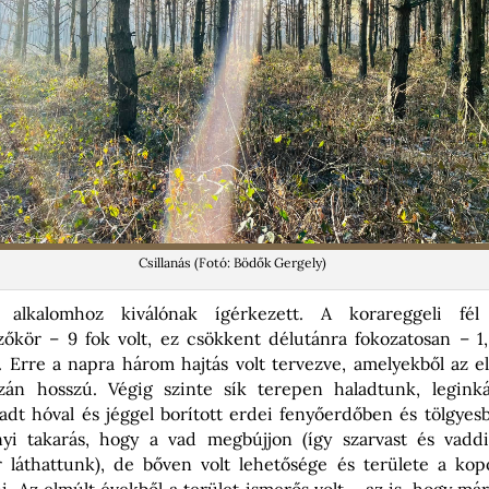
Csillanás (Fotó: Bödők Gergely)
alkalomhoz kiválónak ígérkezett. A korareggeli fél
zőkör – 9 fok volt, ez csökkent délutánra fokozatosan – 1,
. Erre a napra három hajtás volt tervezve, amelyekből az e
azán hosszú. Végig szinte sík terepen haladtunk, legin
dt hóval és jéggel borított erdei fenyőerdőben és tölgyesb
nyi takarás, hogy a vad megbújjon (így szarvast és vaddi
r láthattunk), de bőven volt lehetősége és területe a kop
i. Az elmúlt évekből a terület ismerős volt – az is, hogy már