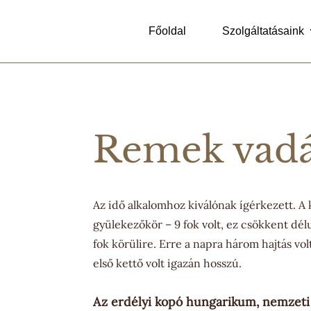
Főoldal
Szolgáltatásaink
Remek vad
Az idő alkalomhoz kiválónak ígérkezett. A 
gyülekezőkör – 9 fok volt, ez csökkent délu
fok körülire. Erre a napra három hajtás vo
első kettő volt igazán hosszú.
Az erdélyi kopó hungarikum, nemzeti