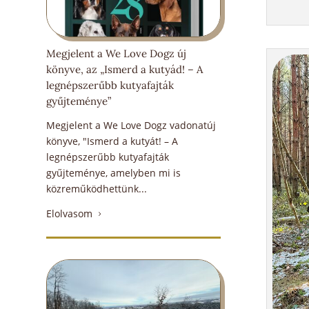
Megjelent a We Love Dogz új
könyve, az „Ismerd a kutyád! – A
legnépszerűbb kutyafajták
gyűjteménye”
Megjelent a We Love Dogz vadonatúj
könyve, "Ismerd a kutyát! – A
legnépszerűbb kutyafajták
gyűjteménye, amelyben mi is
közreműködhettünk...
Elolvasom
5