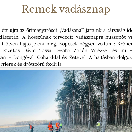
Remek vadásznap
őtt újra az őrimagyarósdi „Vadásánál” jártunk a társaság id
adászatán. A hosszúnak tervezett vadásznapra huszonöt v
nt ötven hajtó jelent meg. Kopósok négyen voltunk: Króne
, Fazekas Dávid Tassal, Szabó Zoltán Vitézzel és mi
san – Dongóval, Cohárddal és Zetével. A hajtásban dolgo
rrierek és drótszőrű foxik is.