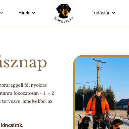
Hírek
Tudástár
ásznap
korareggeli fél nyolcas
tánra fokozatosan – 1, – 2
lt tervezve, amelyekből az
 kincsünk.