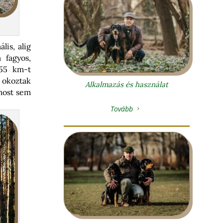
lis, alig
 fagyos,
55 km-t
 okoztak
Alkalmazás és használat
most sem
Tovább
5