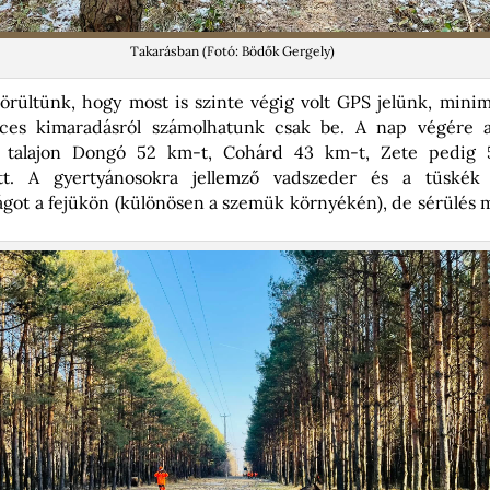
Takarásban (Fotó: Bödők Gergely)
rültünk, hogy most is szinte végig volt GPS jelünk, minimá
ces kimaradásról számolhatunk csak be. A nap végére a
 talajon Dongó 52 km-t, Cohárd 43 km-t, Zete pedig 
tett. A gyertyánosokra jellemző vadszeder és a tüskék
ágot a fejükön (különösen a szemük környékén), de sérülés 