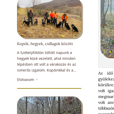
Kopók, hegyek, csillagok között
A Székelyföldön töltött napunk a
hegyek közé vezetett, ahol minden
lépésben ott volt a várakozás és az
ismerős izgalom. Kopóinkkal és a...
Az idő 
gyüleke
Elolvasom
5
körülire
volt ig
megmara
volt an
többszö
nyargaln