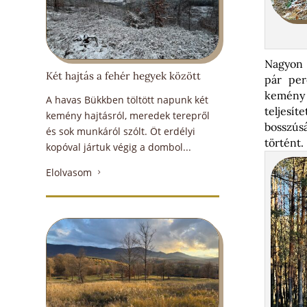
Nagyon ö
Két hajtás a fehér hegyek között
pár per
kemény
A havas Bükkben töltött napunk két
teljesí
kemény hajtásról, meredek terepről
bosszús
és sok munkáról szólt. Öt erdélyi
történt.
kopóval jártuk végig a dombol...
Elolvasom
5