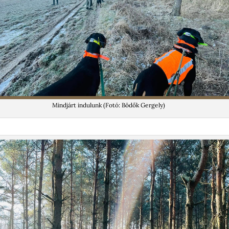
Mindjárt indulunk (Fotó: Bödők Gergely)