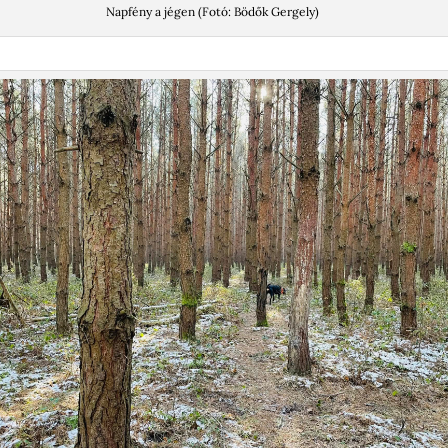
Napfény a jégen (Fotó: Bödők Gergely)