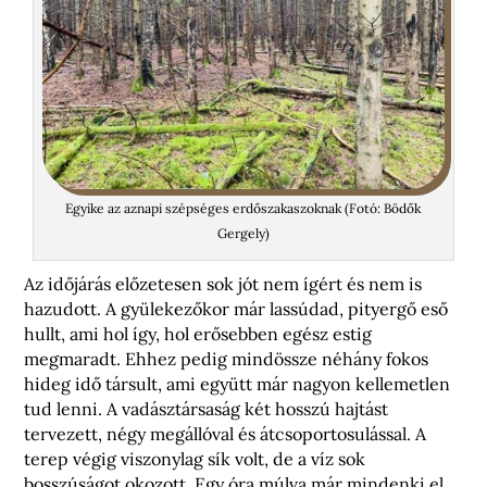
Egyike az aznapi szépséges erdőszakaszoknak (Fotó: Bödők
Gergely)
Az időjárás előzetesen sok jót nem ígért és nem is
hazudott. A gyülekezőkor már lassúdad, pityergő eső
hullt, ami hol így, hol erősebben egész estig
megmaradt. Ehhez pedig mindössze néhány fokos
hideg idő társult, ami együtt már nagyon kellemetlen
tud lenni. A vadásztársaság két hosszú hajtást
tervezett, négy megállóval és átcsoportosulással. A
terep végig viszonylag sík volt, de a víz sok
bosszúságot okozott. Egy óra múlva már mindenki el