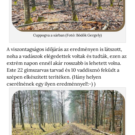
Cuppogva a sárban (Fotó: Bödők Gergely)
A viszontagságos időjárás az eredményen is látszott,
noha a vadászok elégedettek voltak és tudták, ezen az
extrém napon ennél akár rosszabb is lehetett volna.
Este 22 gímszarvas tarvad és 10 vaddisznó feküdt a
szépen elkészített terítéken. (Hány helyen
cserélnének egy ilyen eredménnyel!:-) )