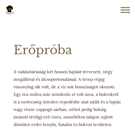
Erőpróba
A vadásztársaság két hosszú hajtást tervezett, négy
megállóval és átcsoportosulással. A terep végig
viszonylag sík volt, de a víz sok bosszúságot okozott.
Egy óra múlva már mindenki el volt ázva, a bokrokról
is a nedvesség minden repedésbe utat talált és a hajtás
nagy része cuppogó sárban, néhol pedig bokáig
(másutt térdig) érő vizes, zsombékos talajon zajlott
döntően erdei fenyős, fiatalos és bokros területen.