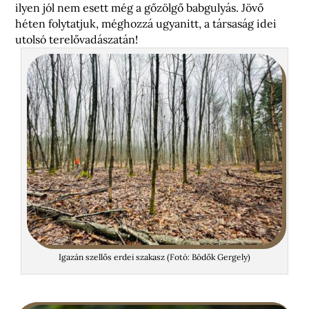
ilyen jól nem esett még a gőzölgő babgulyás. Jövő
héten folytatjuk, méghozzá ugyanitt, a társaság idei
utolsó terelővadászatán!
Igazán szellős erdei szakasz (Fotó: Bödők Gergely)