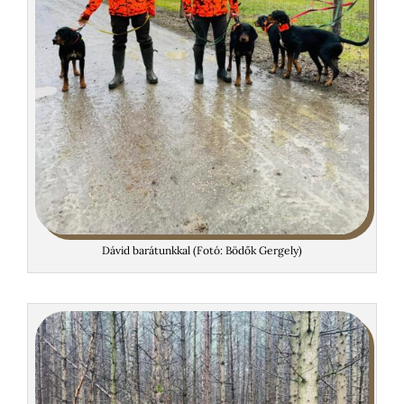
Dávid barátunkkal (Fotó: Bödők Gergely)