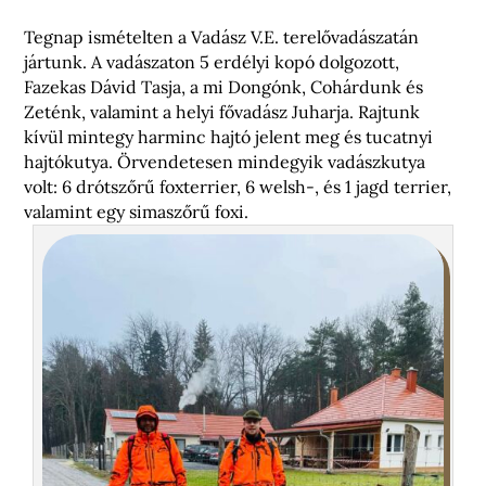
Tegnap ismételten a Vadász V.E. terelővadászatán
jártunk. A vadászaton 5 erdélyi kopó dolgozott,
Fazekas Dávid Tasja, a mi Dongónk, Cohárdunk és
Zeténk, valamint a helyi fővadász Juharja. Rajtunk
kívül mintegy harminc hajtó jelent meg és tucatnyi
hajtókutya. Örvendetesen mindegyik vadászkutya
volt: 6 drótszőrű foxterrier, 6 welsh-, és 1 jagd terrier,
valamint egy simaszőrű foxi.