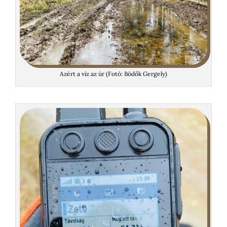
Azért a víz az úr (Fotó: Bödők Gergely)