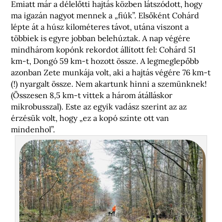
Emiatt már a délelőtti hajtás közben látszódott, hogy
ma igazán nagyot mennek a „fiúk”. Elsőként Cohárd
lépte át a húsz kilométeres távot, utána viszont a
többiek is egyre jobban belehúztak. A nap végére
mindhárom kopónk rekordot állított fel: Cohárd 51
km-t, Dongó 59 km-t hozott össze. A legmeglepőbb
azonban Zete munkája volt, aki a hajtás végére 76 km-t
(!) nyargalt össze. Nem akartunk hinni a szemünknek!
(Összesen 8,5 km-t vittek a három átálláskor
mikrobusszal). Este az egyik vadász szerint az az
érzésük volt, hogy „ez a kopó szinte ott van
mindenhol”.