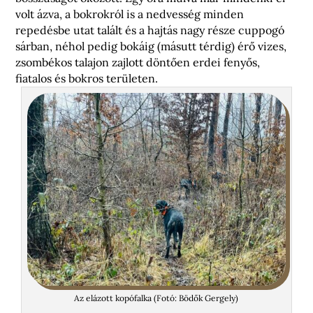
volt ázva, a bokrokról is a nedvesség minden
repedésbe utat talált és a hajtás nagy része cuppogó
sárban, néhol pedig bokáig (másutt térdig) érő vizes,
zsombékos talajon zajlott döntően erdei fenyős,
fiatalos és bokros területen.
Az elázott kopófalka (Fotó: Bödők Gergely)