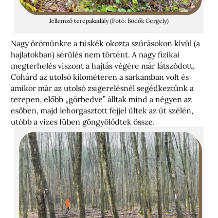
Jellemző terepakadály (Fotó: Bödők Gergely)
Nagy örömünkre a tüskék okozta szúrásokon kívül (a
hajlatokban) sérülés nem történt. A nagy fizikai
megterhelés viszont a hajtás végére már látszódott,
Cohárd az utolsó kilométeren a sarkamban volt és
amikor már az utolsó zsigerelésnél segédkeztünk a
terepen, előbb „görbedve” álltak mind a négyen az
esőben, majd lehorgasztott fejjel ültek az út szélén,
utóbb a vizes fűben göngyölődtek össze.