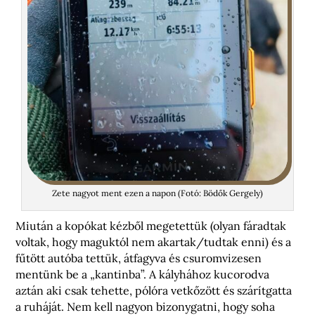
Zete nagyot ment ezen a napon (Fotó: Bödők Gergely)
Miután a kopókat kézből megetettük (olyan fáradtak
voltak, hogy maguktól nem akartak/tudtak enni) és a
fűtött autóba tettük, átfagyva és csuromvizesen
mentünk be a „kantinba”. A kályhához kucorodva
aztán aki csak tehette, pólóra vetkőzött és szárítgatta
a ruháját. Nem kell nagyon bizonygatni, hogy soha