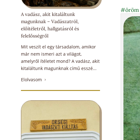
#öröm
A vadász, akit kitaláltunk
magunknak – Vadászatról,
előítéletről, hallgatásról és
felelősségről
Mit veszít el egy társadalom, amikor
már nem ismeri azt a világot,
amelyről ítéletet mond? A vadász, akit
kitaláltunk magunknak című esszé...
Elolvasom
5