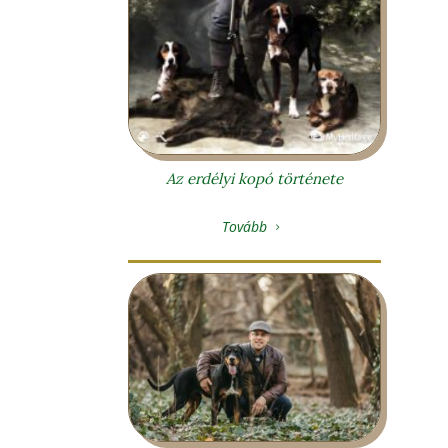
Az erdélyi kopó története
Tovább
5