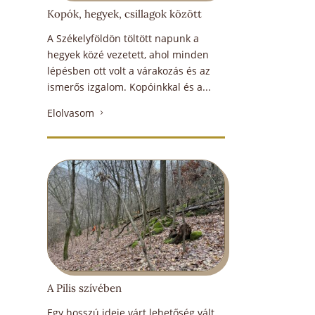
Kopók, hegyek, csillagok között
A Székelyföldön töltött napunk a
hegyek közé vezetett, ahol minden
lépésben ott volt a várakozás és az
ismerős izgalom. Kopóinkkal és a...
Elolvasom
5
A Pilis szívében
Egy hosszú ideje várt lehetőség vált