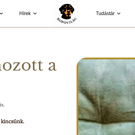
Hírek
Tudástár
ozott a
s.
 kincsünk.