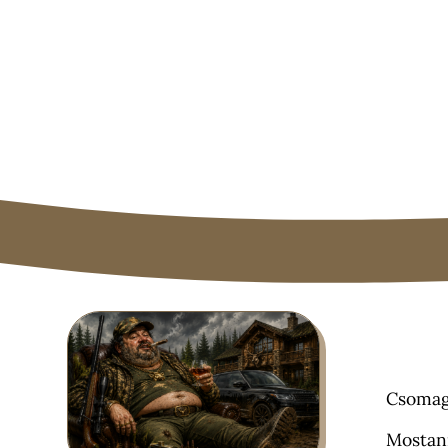
Csomago
Mostanr