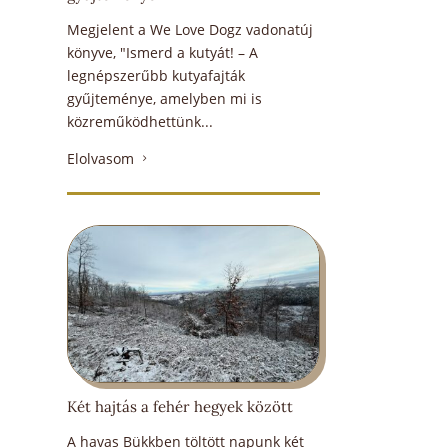
Megjelent a We Love Dogz vadonatúj
könyve, "Ismerd a kutyát! – A
legnépszerűbb kutyafajták
gyűjteménye, amelyben mi is
közreműködhettünk...
Elolvasom
5
Két hajtás a fehér hegyek között
A havas Bükkben töltött napunk két