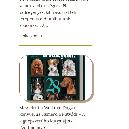
valóra, amikor végre a Pilis
vadregényes, kihívásokkal teli
terepén is debütálhattunk
kopóinkkal. A...
Elolvasom
5
Megjelent a We Love Dogz új
könyve, az „Ismerd a kutyád! – A
legnépszerűbb kutyafajták
gyűjteménye”