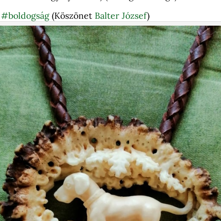
#boldogság
(Köszönet
Balter József
)