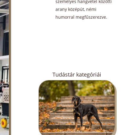
személyes hangvétel közötti
arany középút, némi
humorral megfűszerezve.
Tudástár kategóriái