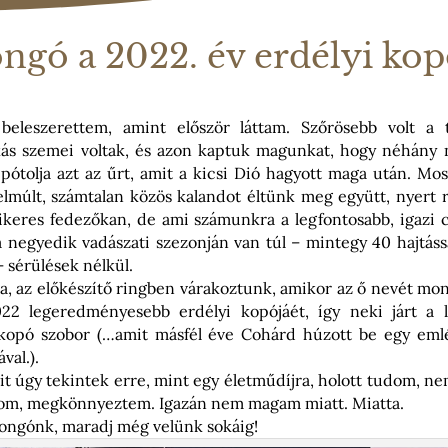
ngó a 2022. év erdélyi kop
beleszerettem, amint először láttam. Szőrösebb volt a t
ás szemei voltak, és azon kaptuk magunkat, hogy néhány n
 pótolja azt az űrt, amit a kicsi Dió hagyott maga után. Mo
 elmúlt, számtalan közös kalandot éltünk meg együtt, nyert 
sikeres fedezőkan, de ami számunkra a legfontosabb, igazi c
 negyedik vadászati szezonján van túl – mintegy 40 hajtáss
 sérülések nélkül.
a, az előkészítő ringben várakoztunk, amikor az ő nevét mo
22 legeredményesebb erdélyi kopójáét, így neki járt a 
 kopó szobor (…amit másfél éve Cohárd húzott be egy eml
ával.).
it úgy tekintek erre, mint egy életműdíjra, holott tudom, ne
llom, megkönnyeztem. Igazán nem magam miatt. Miatta.
ongónk, maradj még velünk sokáig!