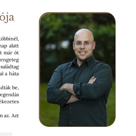
ója
öbbinél,
ap alatt
st már öt
rengeteg
saládtag
al a háta
ndták be,
legendás
ékezetes
m az. Azt