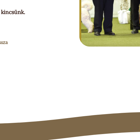
 kincsünk.
ssza