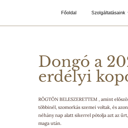
Főoldal
Szolgáltatásaink
Dongó a 20
erdélyi kop
RÖGTÖN BELESZERETTEM , amint először l
többinél, szomorkás szemei voltak, és az
néhány nap alatt sikerrel pótolja azt az űrt
maga után.