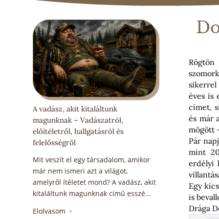
Do
Rögtön 
szomork
sikerrel
éves is
címet, 
A vadász, akit kitaláltunk
és már a
magunknak – Vadászatról,
mögött –
előítéletről, hallgatásról és
Pár napj
felelősségről
mint 20
Mit veszít el egy társadalom, amikor
erdélyi
már nem ismeri azt a világot,
villantás
amelyről ítéletet mond? A vadász, akit
Egy kics
kitaláltunk magunknak című esszé...
is beva
Drága D
Elolvasom
5