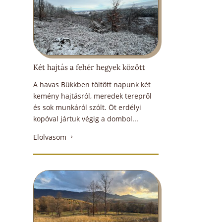
Két hajtás a fehér hegyek között
A havas Bükkben töltött napunk két
kemény hajtásról, meredek terepről
és sok munkáról szólt. Öt erdélyi
kopóval jártuk végig a dombol...
Elolvasom
5