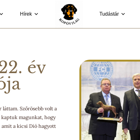
Hírek
Tudástár
22. év
ója
áttam. Szőrösebb volt a
on kaptuk magunkat, hogy
, amit a kicsi Dió hagyott