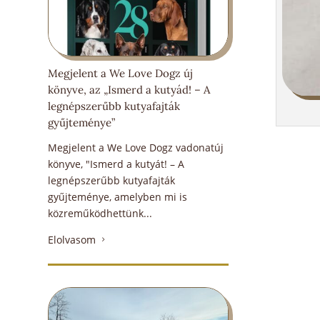
Megjelent a We Love Dogz új
könyve, az „Ismerd a kutyád! – A
legnépszerűbb kutyafajták
gyűjteménye”
Megjelent a We Love Dogz vadonatúj
könyve, "Ismerd a kutyát! – A
legnépszerűbb kutyafajták
gyűjteménye, amelyben mi is
közreműködhettünk...
Elolvasom
5