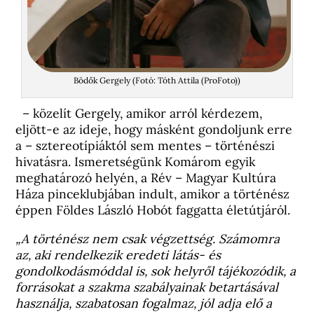
Bödők Gergely (Fotó: Tóth Attila (ProFoto))
– közelít Gergely, amikor arról kérdezem,
eljött-e az ideje, hogy másként gondoljunk erre
a – sztereotípiáktól sem mentes – történészi
hivatásra. Ismeretségünk Komárom egyik
meghatározó helyén, a Rév – Magyar Kultúra
Háza pinceklubjában indult, amikor a történész
éppen Földes László Hobót faggatta életútjáról.
„A történész nem csak végzettség. Számomra
az, aki rendelkezik eredeti látás- és
gondolkodásmóddal is, sok helyről tájékozódik, a
forrásokat a szakma szabályainak betartásával
használja, szabatosan fogalmaz, jól adja elő a