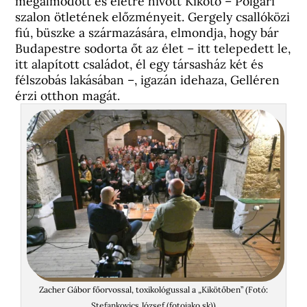
megálmodott és életre hívott Kikötő – Polgári
szalon ötletének előzményeit. Gergely csallóközi
fiú, büszke a származására, elmondja, hogy bár
Budapestre sodorta őt az élet – itt telepedett le,
itt alapított családot, él egy társasház két és
félszobás lakásában –, igazán idehaza, Gelléren
érzi otthon magát.
Zacher Gábor főorvossal, toxikológussal a „Kikötőben” (Fotó:
Stefankovics József (fotojako.sk))