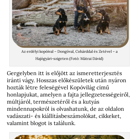
Az erdélyi kopóival – Dongóval, Cohárddal és Zetével – a
Hajógyári-szigeten (Fotó: Mátrai Dávid)
Gergelyben itt is előjött az ismeretterjesztés
iránti vágy. Hosszas előkészületek után nyáron
hozták létre feleségével Kopóvilág című
honlapjukat, amelyen a fajta jellegzetességeiről,
múltjáról, természetéről és a kutyás
mindennapokról is olvashatunk, de az oldalon
vadászati- és kiállításbeszámolókat, cikkeket,
valamint blogot is találunk.