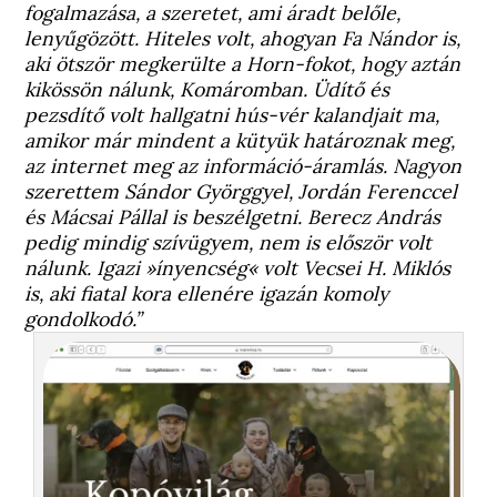
fogalmazása, a szeretet, ami áradt belőle,
lenyűgözött. Hiteles volt, ahogyan Fa Nándor is,
aki ötször megkerülte a Horn-fokot, hogy aztán
kikössön nálunk, Komáromban. Üdítő és
pezsdítő volt hallgatni hús-vér kalandjait ma,
amikor már mindent a kütyük határoznak meg,
az internet meg az információ-áramlás. Nagyon
szerettem Sándor Györggyel, Jordán Ferenccel
és Mácsai Pállal is beszélgetni. Berecz András
pedig mindig szívügyem, nem is először volt
nálunk. Igazi »ínyencség« volt Vecsei H. Miklós
is, aki fiatal kora ellenére igazán komoly
gondolkodó.”