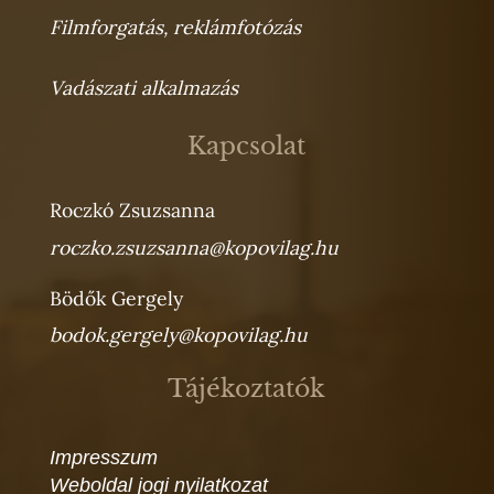
Filmforgatás, reklámfotózás
Vadászati alkalmazás
Kapcsolat
Roczkó Zsuzsanna
roczko.zsuzsanna@kopovilag.hu
Bödők Gergely
bodok.gergely@kopovilag.hu
Tájékoztatók
Impresszum
Weboldal jogi nyilatkozat