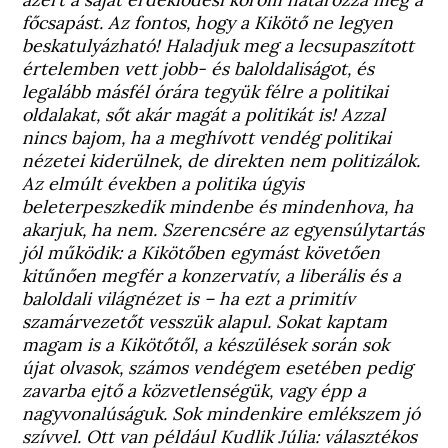
főcsapást. Az fontos, hogy a Kikötő ne legyen
beskatulyázható! Haladjuk meg a lecsupaszított
értelemben vett jobb- és baloldaliságot, és
legalább másfél órára tegyük félre a politikai
oldalakat, sőt akár magát a politikát is! Azzal
nincs bajom, ha a meghívott vendég politikai
nézetei kiderülnek, de direkten nem politizálok.
Az elmúlt években a politika úgyis
beleterpeszkedik mindenbe és mindenhova, ha
akarjuk, ha nem. Szerencsére az egyensúlytartás
jól működik: a Kikötőben egymást követően
kitűnően megfér a konzervatív, a liberális és a
baloldali világnézet is – ha ezt a primitív
szamárvezetőt vesszük alapul. Sokat kaptam
magam is a Kikötőtől, a készülések során sok
újat olvasok, számos vendégem esetében pedig
zavarba ejtő a közvetlenségük, vagy épp a
nagyvonalúságuk. Sok mindenkire emlékszem jó
szívvel. Ott van például Kudlik Júlia: választékos