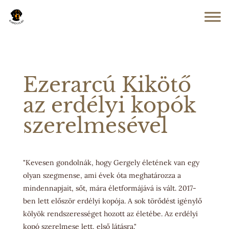
Ezerarcú Kikötő
az erdélyi kopók
szerelmesével
"Kevesen gondolnák, hogy Gergely életének van egy
olyan szegmense, ami évek óta meghatározza a
mindennapjait, sőt, mára életformájává is vált. 2017-
ben lett először erdélyi kopója. A sok törődést igénylő
kölyök rendszerességet hozott az életébe. Az erdélyi
kopó szerelmese lett, első látásra."