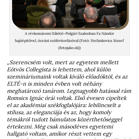
A révkomáromi Kikötő–Polgári Szalonban Fa Nándor
hajóépítővel, óceáni szólóvitorlázóval (Fotó: Stefankovics József
(fotojako.sk))
„Szerencsém volt, mert az egyetem mellett
Eötvös Collegista is lehettem, ahol külön
szemináriumaink voltak kiváló előadóktól, és az
ELTÉ-n is minden évben volt néhány
meghatározó tanárom. Legnagyobb hatással rám
Romsics Ignác órái voltak. Első évesen cipeltek
el az akadémiai székfoglalójára: lebilincselt a
stílusa, az eleganciája és az, hogy komoly
témákról tudott bámulatos közérthetőséggel
értekezni. Még csak másodéves egyetemi
hallgató voltam, amikor részt vettem egy