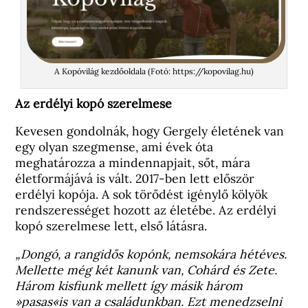
A Kopóvilág kezdőoldala (Fotó: https://kopovilag.hu)
Az erdélyi kopó szerelmese
Kevesen gondolnák, hogy Gergely életének van
egy olyan szegmense, ami évek óta
meghatározza a mindennapjait, sőt, mára
életformájává is vált. 2017-ben lett először
erdélyi kopója. A sok törődést igénylő kölyök
rendszerességet hozott az életébe. Az erdélyi
kopó szerelmese lett, első látásra.
„Dongó, a rangidős kopónk, nemsokára hétéves.
Mellette még két kanunk van, Cohárd és Zete.
Három kisfiunk mellett így másik három
»pasas«is van a családunkban. Ezt menedzselni