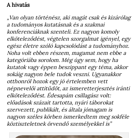
A hivatás
„Van olyan történész, aki magát csak és kizárólag
a tudományos kutatásnak és a szakmai
konferenciáknak szenteli. Ez nagyon komoly
elköteleződést, végtelen szorgalmat igényel, egy
egész életre szóló kapcsolódást a tudományhoz.
Noha volt ebben részem, magamat nem ebbe a
kategóriába sorolom. Még úgy sem, hogy ha
kutatok vagy éppen beszippant egy téma, akkor
sokáig nagyon bele tudok veszni. Ugyanakkor
otthonról hozok egy jó értelemben vett
népnevelői attitűdöt, az ismeretterjesztés iránti
elköteleződést. Édesapám csillagász volt:
előadások százait tartotta, nyári táborokat
szervezett, publikált, és általa jómagam is
nagyon széles körben ismerkedtem meg sokféle
köztiszteletnek örvendő személyekkel is”