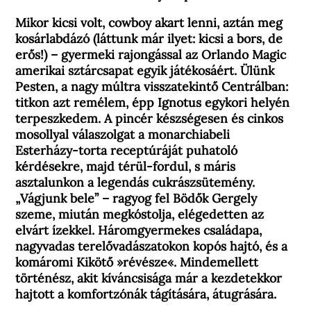
Mikor kicsi volt, cowboy akart lenni, aztán meg
kosárlabdázó (láttunk már ilyet: kicsi a bors, de
erős!) – gyermeki rajongással az Orlando Magic
amerikai sztárcsapat egyik játékosáért. Ülünk
Pesten, a nagy múltra visszatekintő Centrálban:
titkon azt remélem, épp Ignotus egykori helyén
terpeszkedem. A pincér készségesen és cinkos
mosollyal válaszolgat a monarchiabeli
Esterházy-torta receptúráját puhatoló
kérdésekre, majd térül-fordul, s máris
asztalunkon a legendás cukrászsütemény.
„Vágjunk bele” – ragyog fel Bödők Gergely
szeme, miután megkóstolja, elégedetten az
elvárt ízekkel. Háromgyermekes családapa,
nagyvadas terelővadászatokon kopós hajtó, és a
komáromi Kikötő »révésze«. Mindemellett
történész, akit kíváncsisága már a kezdetekkor
hajtott a komfortzónák tágítására, átugrására.