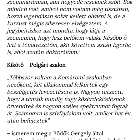
szemináriumán, ami negyedéveseknek szólt. Sok
minden volt, amivel nem voltam még tisztában,
hozzá legendásan sokat kellett olvasni is, de a
kurzust mégis sikeresen elvégeztem. A
jegybeíráskor azt mondta, hogy látja a
szememen, hogy lesz belőlem valaki. Később ő
lett a témavezetőm, akit követtem aztán Egerbe
is, ahol azután doktoráltam.”
Kikötő – Polgári szalon
„Többször voltam a Komáromi szalonban
nézőként, két alkalommal felkértek egy
beszélgetés levezetésére is. Nagyon tetszett,
hogy a témáik mindig nagy közérdeklődésnek
örvendtek és nagyon széles spektrumot fogtak
át. Számomra is szívfájdalom volt, amikor hat év
után befejezték”
– ismerem meg a Bödők Gergely által