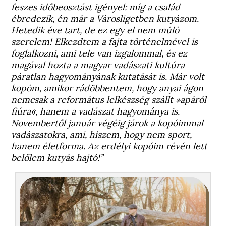
feszes időbeosztást igényel: míg a család
ébredezik, én már a Városligetben kutyázom.
Hetedik éve tart, de ez egy el nem múló
szerelem! Elkezdtem a fajta történelmével is
foglalkozni, ami tele van izgalommal, és ez
magával hozta a magyar vadászati kultúra
páratlan hagyományának kutatását is. Már volt
kopóm, amikor rádöbbentem, hogy anyai ágon
nemcsak a református lelkészség szállt »apáról
fiúra«, hanem a vadászat hagyománya is.
Novembertől január végéig járok a kopóimmal
vadászatokra, ami, hiszem, hogy nem sport,
hanem életforma. Az erdélyi kopóim révén lett
belőlem kutyás hajtó!”