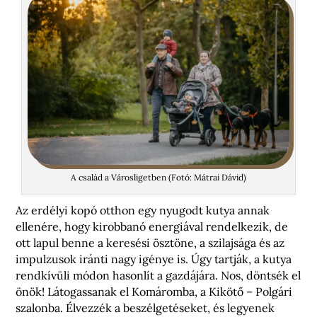
A család a Városligetben (Fotó: Mátrai Dávid)
Az erdélyi kopó otthon egy nyugodt kutya annak
ellenére, hogy kirobbanó energiával rendelkezik, de
ott lapul benne a keresési ösztöne, a szilajsága és az
impulzusok iránti nagy igénye is. Úgy tartják, a kutya
rendkívüli módon hasonlít a gazdájára. Nos, döntsék el
önök! Látogassanak el Komáromba, a Kikötő – Polgári
szalonba. Élvezzék a beszélgetéseket, és legyenek