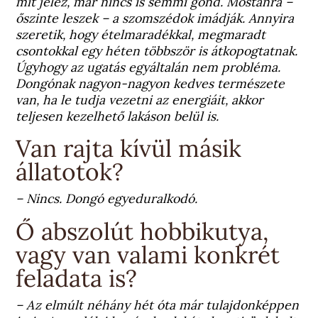
mit jelez, már nincs is semmi gond. Mostanra –
őszinte leszek – a szomszédok imádják. Annyira
szeretik, hogy ételmaradékkal, megmaradt
csontokkal egy héten többször is átkopogtatnak.
Úgyhogy az ugatás egyáltalán nem probléma.
Dongónak nagyon-nagyon kedves természete
van, ha le tudja vezetni az energiáit, akkor
teljesen kezelhető lakáson belül is.
Van rajta kívül másik
állatotok?
– Nincs. Dongó egyeduralkodó.
Ő abszolút hobbikutya,
vagy van valami konkrét
feladata is?
– Az elmúlt néhány hét óta már tulajdonképpen