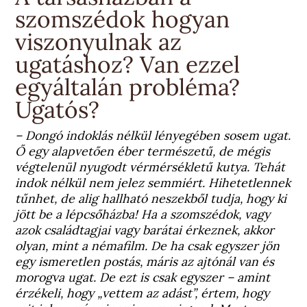
szomszédok hogyan
viszonyulnak az
ugatáshoz? Van ezzel
egyáltalán probléma?
Ugatós?
– Dongó indoklás nélkül lényegében sosem ugat.
Ő egy alapvetően éber természetű, de mégis
végtelenül nyugodt vérmérsékletű kutya. Tehát
indok nélkül nem jelez semmiért. Hihetetlennek
tűnhet, de alig hallható neszekből tudja, hogy ki
jött be a lépcsőházba! Ha a szomszédok, vagy
azok családtagjai vagy barátai érkeznek, akkor
olyan, mint a némafilm. De ha csak egyszer jön
egy ismeretlen postás, máris az ajtónál van és
morogva ugat. De ezt is csak egyszer – amint
érzékeli, hogy „vettem az adást”, értem, hogy