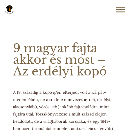
9 magyar fajta
akkor és most –
Az erdélyi kopó
A 19. századig a kopó igen elterjedt volt a Kárpát-
medencében, de a sokféle elnevezés (erdei, erdélyi,
alacsonylábú, vörös, stb.) inkább fajtacsaládra, mint
fajtára utal. Törzskönyvezése a múlt század elején
kezdődött, de a világháborúk korszaka, és egy 1947-
ben hozott romániai rendelet, ami (az agárral együtt)