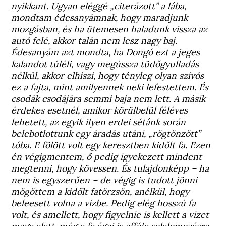
nyikkant. Ugyan eléggé „citerázott” a lába,
mondtam édesanyámnak, hogy maradjunk
mozgásban, és ha ütemesen haladunk vissza az
autó felé, akkor talán nem lesz nagy baj.
Édesanyám azt mondta, ha Dongó ezt a jeges
kalandot túléli, vagy megússza tüdőgyulladás
nélkül, akkor elhiszi, hogy tényleg olyan szívós
ez a fajta, mint amilyennek neki lefestettem. És
csodák csodájára semmi baja nem lett.
A másik
érdekes esetnél, amikor körülbelül féléves
lehetett, az egyik ilyen erdei sétánk során
belebotlottunk egy áradás utáni, „rögtönzött”
tóba. E fölött volt egy keresztben kidőlt fa. Ezen
én végigmentem, ő pedig igyekezett mindent
megtenni, hogy kövessen. És tulajdonképp – ha
nem is egyszerűen – de végig is tudott jönni
mögöttem a kidőlt fatörzsön, anélkül, hogy
beleesett volna a vízbe. Pedig elég hosszú fa
volt, és amellett, hogy figyelnie is kellett a vizet