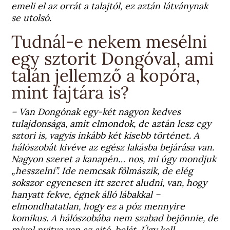
emeli el az orrát a talajtól, ez aztán látványnak
se utolsó.
Tudnál-e nekem mesélni
egy sztorit Dongóval, ami
talán jellemző a kopóra,
mint fajtára is?
– Van Dongónak egy-két nagyon kedves
tulajdonsága, amit elmondok, de aztán lesz egy
sztori is, vagyis inkább két kisebb történet. A
hálószobát kivéve az egész lakásba bejárása van.
Nagyon szeret a kanapén… nos, mi úgy mondjuk
„hesszelni”. Ide nemcsak fölmászik, de elég
sokszor egyenesen itt szeret aludni, van, hogy
hanyatt fekve, égnek álló lábakkal –
elmondhatatlan, hogy ez a póz mennyire
komikus. A hálószobába nem szabad bejönnie, de
mivel nyitva van az ajtó, belát. Úgy kell