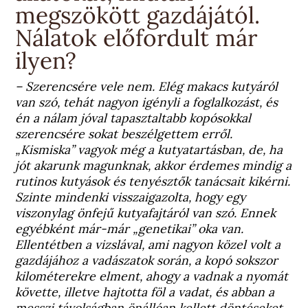
megszökött gazdájától.
Nálatok előfordult már
ilyen?
– Szerencsére vele nem. Elég makacs kutyáról
van szó, tehát nagyon igényli a foglalkozást, és
én a nálam jóval tapasztaltabb kopósokkal
szerencsére sokat beszélgettem erről.
„Kismiska” vagyok még a kutyatartásban, de, ha
jót akarunk magunknak, akkor érdemes mindig a
rutinos kutyások és tenyésztők tanácsait kikérni.
Szinte mindenki visszaigazolta, hogy egy
viszonylag önfejű kutyafajtáról van szó. Ennek
egyébként már-már „genetikai” oka van.
Ellentétben a vizslával, ami nagyon közel volt a
gazdájához a vadászatok során, a kopó sokszor
kilométerekre elment, ahogy a vadnak a nyomát
követte, illetve hajtotta föl a vadat, és abban a
messzi távolságban önállóan kellett döntéseket