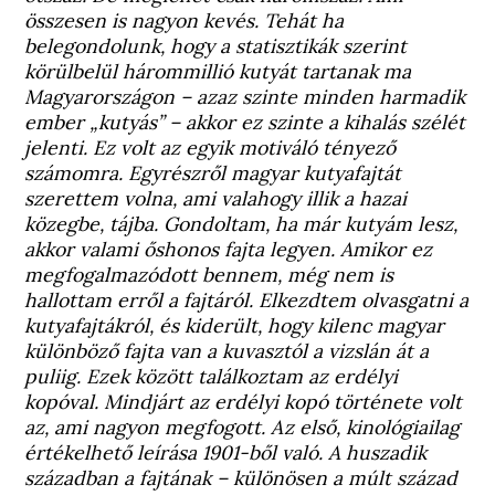
összesen is nagyon kevés. Tehát ha
belegondolunk, hogy a statisztikák szerint
körülbelül hárommillió kutyát tartanak ma
Magyarországon – azaz szinte minden harmadik
ember „kutyás” – akkor ez szinte a kihalás szélét
jelenti. Ez volt az egyik motiváló tényező
számomra. Egyrészről magyar kutyafajtát
szerettem volna, ami valahogy illik a hazai
közegbe, tájba. Gondoltam, ha már kutyám lesz,
akkor valami őshonos fajta legyen. Amikor ez
megfogalmazódott bennem, még nem is
hallottam erről a fajtáról. Elkezdtem olvasgatni a
kutyafajtákról, és kiderült, hogy kilenc magyar
különböző fajta van a kuvasztól a vizslán át a
puliig. Ezek között találkoztam az erdélyi
kopóval. Mindjárt az erdélyi kopó története volt
az, ami nagyon megfogott. Az első, kinológiailag
értékelhető leírása 1901-ből való. A huszadik
században a fajtának – különösen a múlt század