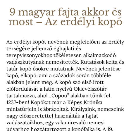
9 magyar fajta akkor és
most – Az erdélyi kopó
Az erdélyi kopót nevének megfelelően az Erdély
térségére jellemző éghajlati és
terepviszonyokhoz tökéletesen alkalmazkodó
vadászkutyának nemesítették. Kutatások kelta és
tatár kopó ősökre mutatnak. Nevének jelentése
kapó, elkapó, ami a századok során többféle
alakban jelent meg. A kopó szó első írott
előfordulását a latin nyelvű Oklevélszótár
tartalmazza, ahol „Copou” alakban tűnik fel,
1237-ben! Kopókat már a Képes Krónika
miniatűrjein is ábrázoltak. Királyaink, nemeseink
nagy előszeretettel használták a fajtát
vadászataikhoz, egy valamirevaló nemesi
udvarhoz hozzátartozott a kopófalka is. A 19.