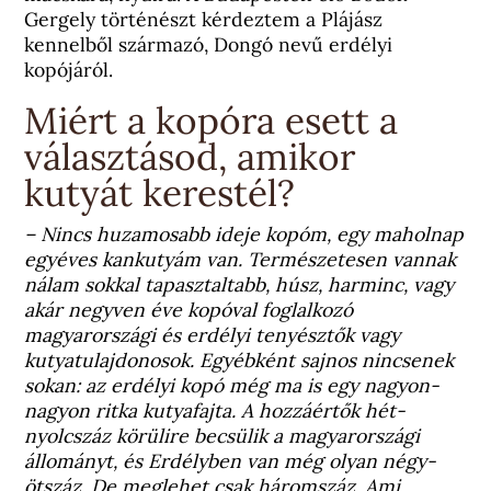
Gergely történészt kérdeztem a Plájász
kennelből származó, Dongó nevű erdélyi
kopójáról.
Miért a kopóra esett a
választásod, amikor
kutyát kerestél?
– Nincs huzamosabb ideje kopóm, egy maholnap
egyéves kankutyám van. Természetesen vannak
nálam sokkal tapasztaltabb, húsz, harminc, vagy
akár negyven éve kopóval foglalkozó
magyarországi és erdélyi tenyésztők vagy
kutyatulajdonosok. Egyébként sajnos nincsenek
sokan: az erdélyi kopó még ma is egy nagyon-
nagyon ritka kutyafajta. A hozzáértők hét-
nyolcszáz körülire becsülik a magyarországi
állományt, és Erdélyben van még olyan négy-
ötszáz. De meglehet csak háromszáz. Ami