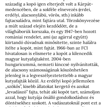
századig a kopó igen elterjedt volt a Kárpát-
medencében, de a sokféle elnevezés (erdei,
erdélyi, alacsonylábú, vörös, stb.) inkább
fajtacsaládra, mint fajtára utal. Törzskönyvezése
a múlt század elején kezdődött, de a
világháborúk korszaka, és egy 1947-ben hozott
romániai rendelet, ami (az agárral együtt)
kiirtandó dúvadnak minősítette, szinte halálra
ítélte a kopót, mint fajtát. 1966-ban az FCI
hivatalosan is elismerte a kopót a kilencedik
magyar kutyafajtaként. 2004-ben
hungaricummá, nemzeti kinccsé nyilvánították,
de alacsony számosságának köszönhetően
jelenleg is a legveszélyeztetettebb a magyar
kutyafajták közül. Az erdélyi kopó jellemzően
„szökős”, kisebb állatokat kergető és azokat
„levadászó” fajta, tehát aki kopót tart, számoljon
azzal, hogy kutyája önálló gondolkodáshoz és
döntésekhez szokott. A vadászatoknál pont ezt a