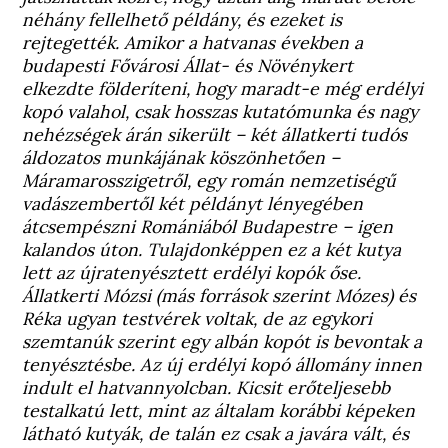
néhány fellelhető példány, és ezeket is
rejtegették. Amikor a hatvanas években a
budapesti Fővárosi Állat- és Növénykert
elkezdte földeríteni, hogy maradt-e még erdélyi
kopó valahol, csak hosszas kutatómunka és nagy
nehézségek árán sikerült – két állatkerti tudós
áldozatos munkájának köszönhetően –
Máramarosszigetről, egy román nemzetiségű
vadászembertől két példányt lényegében
átcsempészni Romániából Budapestre – igen
kalandos úton. Tulajdonképpen ez a két kutya
lett az újratenyésztett erdélyi kopók őse.
Állatkerti Mózsi (más források szerint Mózes) és
Réka ugyan testvérek voltak, de az egykori
szemtanúk szerint egy albán kopót is bevontak a
tenyésztésbe. Az új erdélyi kopó állomány innen
indult el hatvannyolcban. Kicsit erőteljesebb
testalkatú lett, mint az általam korábbi képeken
látható kutyák, de talán ez csak a javára vált, és