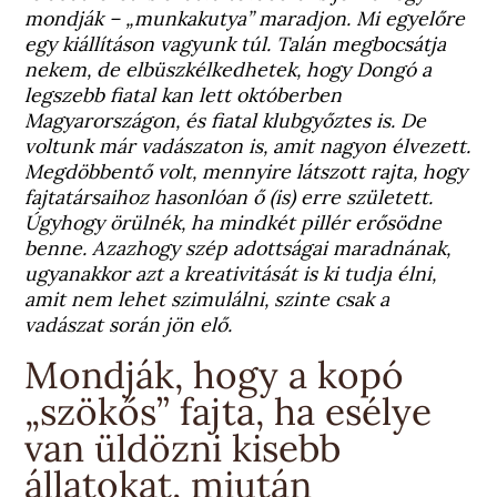
mondják – „munkakutya” maradjon. Mi egyelőre
egy kiállításon vagyunk túl. Talán megbocsátja
nekem, de elbüszkélkedhetek, hogy Dongó a
legszebb fiatal kan lett októberben
Magyarországon, és fiatal klubgyőztes is. De
voltunk már vadászaton is, amit nagyon élvezett.
Megdöbbentő volt, mennyire látszott rajta, hogy
fajtatársaihoz hasonlóan ő (is) erre született.
Úgyhogy örülnék, ha mindkét pillér erősödne
benne. Azazhogy szép adottságai maradnának,
ugyanakkor azt a kreativitását is ki tudja élni,
amit nem lehet szimulálni, szinte csak a
vadászat során jön elő.
Mondják, hogy a kopó
„szökős” fajta, ha esélye
van üldözni kisebb
állatokat, miután