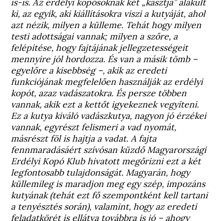
is-is. Az erdélyi kopósoknak két „kasztja” alakult
ki, az egyik, aki kiállításokra viszi a kutyáját, ahol
azt nézik, milyen a külleme. Tehát hogy milyen
testi adottságai vannak; milyen a szőre, a
felépítése, hogy fajtájának jellegzetességeit
mennyire jól hordozza. És van a másik tömb –
egyelőre a kisebbség –, akik az eredeti
funkciójának megfelelően használják az erdélyi
kopót, azaz vadászatokra. És persze többen
vannak, akik ezt a kettőt igyekeznek vegyíteni.
Ez a kutya kiváló vadászkutya, nagyon jó érzékei
vannak, egyrészt felismeri a vad nyomát,
másrészt föl is hajtja a vadat. A fajta
fennmaradásáért szívósan küzdő Magyarországi
Erdélyi Kopó Klub hivatott megőrizni ezt a két
legfontosabb tulajdonságát. Magyarán, hogy
küllemileg is maradjon meg egy szép, impozáns
kutyának (tehát ezt fő szempontként kell tartani
a tenyésztés során), valamint, hogy az eredeti
feladatkörét is ellátva továbbra is jó – ahogy