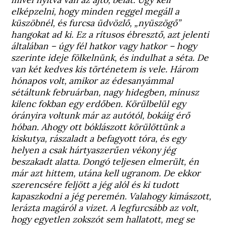
elképzelni, hogy minden reggel megáll a
küszöbnél, és furcsa üdvözlő, „nyüszögő”
hangokat ad ki. Ez a rítusos ébresztő, azt jelenti
általában – úgy fél hatkor vagy hatkor – hogy
szerinte ideje fölkelnünk, és indulhat a séta.
De
van két kedves kis történetem is vele. Három
hónapos volt, amikor az édesanyámmal
sétáltunk februárban, nagy hidegben, mínusz
kilenc fokban egy erdőben. Körülbelül egy
órányira voltunk már az autótól, bokáig érő
hóban. Ahogy ott bóklászott körülöttünk a
kiskutya, rászaladt a befagyott tóra, és egy
helyen a csak hártyaszerűen vékony jég
beszakadt alatta. Dongó teljesen elmerült, én
már azt hittem, utána kell ugranom. De ekkor
szerencsére feljött a jég alól és ki tudott
kapaszkodni a jég peremén. Valahogy kimászott,
lerázta magáról a vizet. A legfurcsább az volt,
hogy egyetlen zokszót sem hallatott, meg se