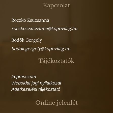
Kapcsolat
Roczkó Zsuzsanna
roczko.zsuzsanna@kopovilag.hu
Bödők Gergely
bodok.gergely@kopovilag.hu
Tájékoztatók
Impresszum
Weboldal jogi nyilatkozat
Adatkezelési tájékoztató
Online jelenlét