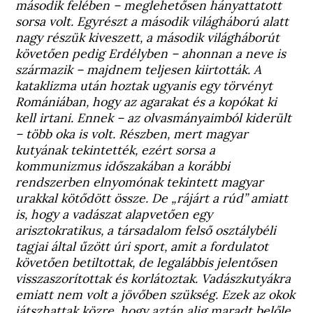
második felében – meglehetősen hányattatott
sorsa volt. Egyrészt a második világháború alatt
nagy részük kiveszett, a második világháborút
követően pedig Erdélyben – ahonnan a neve is
származik – majdnem teljesen kiirtották. A
kataklizma után hoztak ugyanis egy törvényt
Romániában, hogy az agarakat és a kopókat ki
kell irtani. Ennek – az olvasmányaimból kiderült
– több oka is volt. Részben, mert magyar
kutyának tekintették, ezért sorsa a
kommunizmus időszakában a korábbi
rendszerben elnyomónak tekintett magyar
urakkal kötődött össze. De „rájárt a rúd” amiatt
is, hogy a vadászat alapvetően egy
arisztokratikus, a társadalom felső osztálybéli
tagjai által űzött úri sport, amit a fordulatot
követően betiltottak, de legalábbis jelentősen
visszaszorítottak és korlátoztak. Vadászkutyákra
emiatt nem volt a jövőben szükség. Ezek az okok
játszhattak közre, hogy aztán alig maradt belőle