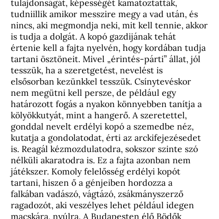
tulajdonságát, képességét kamatoztatták,
tudniillik amikor messzire megy a vad után, és
nincs, aki megmondja neki, mit kell tennie, akkor
is tudja a dolgát. A kopó gazdijának tehát
értenie kell a fajta nyelvén, hogy kordában tudja
tartani ösztöneit. Mivel „érintés-párti” állat, jól
tesszük, ha a szeretgetést, nevelést is
elsősorban kezünkkel tesszük. Csínytevéskor
nem megütni kell persze, de például egy
határozott fogás a nyakon könnyebben tanítja a
kölyökkutyát, mint a hangerő. A szeretettel,
gonddal nevelt erdélyi kopó a szemedbe néz,
kutatja a gondolatodat, érti az arckifejezésedet
is. Reagál kézmozdulatodra, sokszor szinte szó
nélküli akaratodra is. Ez a fajta azonban nem
játékszer. Komoly felelősség erdélyi kopót
tartani, hiszen ő a génjeiben hordozza a
falkában vadászó, vágtázó, zsákmányszerző
ragadozót, aki veszélyes lehet például idegen
macskára, nyúlra. A Budapesten élő Bödők