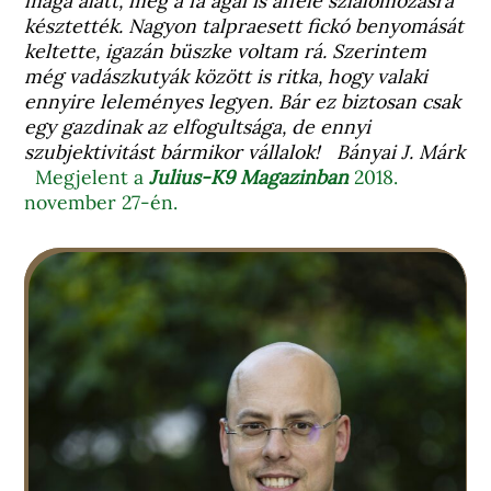
maga alatt, még a fa ágai is afféle szlalomozásra
késztették. Nagyon talpraesett fickó benyomását
keltette, igazán büszke voltam rá. Szerintem
még vadászkutyák között is ritka, hogy valaki
ennyire leleményes legyen. Bár ez biztosan csak
egy gazdinak az elfogultsága, de ennyi
szubjektivitást bármikor vállalok!
Bányai J. Márk
Megjelent a
Julius-K9 Magazinban
2018.
november 27-én.