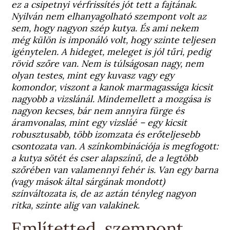
ez a csipetnyi vérfrissítés jót tett a fajtának.
Nyilván nem elhanyagolható szempont volt az
sem, hogy nagyon szép kutya. És ami nekem
még külön is imponáló volt, hogy szinte teljesen
igénytelen. A hideget, meleget is jól tűri, pedig
rövid szőre van. Nem is túlságosan nagy, nem
olyan testes, mint egy kuvasz vagy egy
komondor, viszont a kanok marmagassága kicsit
nagyobb a vizslánál. Mindemellett a mozgása is
nagyon kecses, bár nem annyira fürge és
áramvonalas, mint egy vizsláé – egy kicsit
robusztusabb, több izomzata és erőteljesebb
csontozata van. A színkombinációja is megfogott:
a kutya sötét és cser alapszínű, de a legtöbb
szőrében van valamennyi fehér is. Van egy barna
(vagy mások által sárgának mondott)
színváltozata is, de az aztán tényleg nagyon
ritka, szinte alig van valakinek.
Említetted, szempont