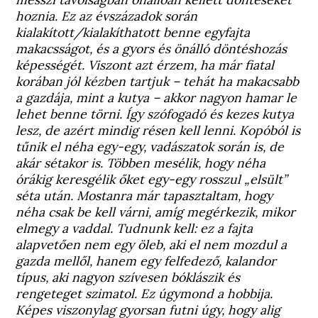
hoznia. Ez az évszázadok során
kialakított/kialakíthatott benne egyfajta
makacsságot, és a gyors és önálló döntéshozás
képességét. Viszont azt érzem, ha már fiatal
korában jól kézben tartjuk – tehát ha makacsabb
a gazdája, mint a kutya – akkor nagyon hamar le
lehet benne törni. Így szófogadó és kezes kutya
lesz, de azért mindig résen kell lenni. Kopóból is
tűnik el néha egy-egy, vadászatok során is, de
akár sétakor is. Többen mesélik, hogy néha
órákig keresgélik őket egy-egy rosszul „elsült”
séta után. Mostanra már tapasztaltam, hogy
néha csak be kell várni, amíg megérkezik, mikor
elmegy a vaddal. Tudnunk kell: ez a fajta
alapvetően nem egy öleb, aki el nem mozdul a
gazda mellől, hanem egy felfedező, kalandor
típus, aki nagyon szívesen bóklászik és
rengeteget szimatol. Ez úgymond a hobbija.
Képes viszonylag gyorsan futni úgy, hogy alig