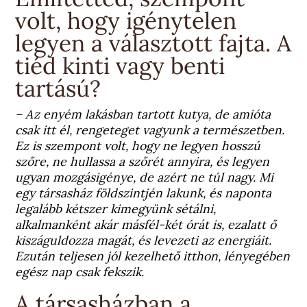
volt, hogy igénytelen
legyen a választott fajta. A
tiéd kinti vagy benti
tartású?
– Az enyém lakásban tartott kutya, de amióta
csak itt él, rengeteget vagyunk a természetben.
Ez is szempont volt, hogy ne legyen hosszú
szőre, ne hullassa a szőrét annyira, és legyen
ugyan mozgásigénye, de azért ne túl nagy. Mi
egy társasház földszintjén lakunk, és naponta
legalább kétszer kimegyünk sétálni,
alkalmanként akár másfél-két órát is, ezalatt ő
kiszáguldozza magát, és levezeti az energiáit.
Ezután teljesen jól kezelhető itthon, lényegében
egész nap csak fekszik.
A társasházban a